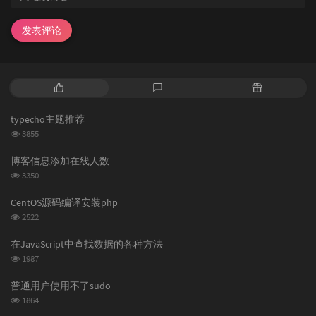
}

发表评论
/* 手动添加的暗色模式类 */
.aisummary
.ai-dark-theme
 {

background
: 
#2c2c2e
;

border-color
: 
#38383a
;

热
最
随
color
: 
#d1d1d1
;

box-shadow
: 
0
8px
16px
 -
4px
rgba
(
0
, 
0
, 
门
新
机
}

文
评
文
typecho主题推荐
章
论
章
浏
3855
.ai-dark-theme
.ai-text-container
 {

览
background
: 
#333333
;

次
博客信息添加在线人数
border-color
: 
#4a4a4a
;

数:
浏
color
: 
#c8c8c8
;

3350
览
}

次
CentOS源码编译安装php
数:
.ai-dark-theme
.ai-header
 {

浏
2522
color
: 
#7c89f1
!important
;

览
}

次
在JavaScript中查找数据的各种方法
数:
浏
1987
.ai-dark-theme
.ai-cursor
 {

览
background-color
: 
#7c89f1
;

次
普通用户使用不了sudo
}

数:
浏
1864
览
.ai-dark-theme
.ai-footer
 {
