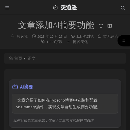
羡逍遥
文章添加AI摘要功能
博
发
凌远江
2025 年 10 月 27 日
318 次浏览
暂无评论
主：
布
分
11191字数
博客美化
时
类：
间：
首页
正文
AI摘要
  文章介绍了如何在Typecho博客中安装和配置
AISummary插件，实现文章自动生成摘要功能。
此内容根据文章生成，仅用于文章内容的解释与总结