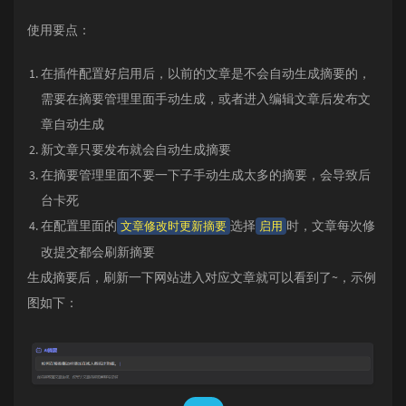
.ai-header
 svg {

width
: 
22px
;

使用要点：
height
: 
22px
;

margin-right
: 
6px
;

    }

在插件配置好启用后，以前的文章是不会自动生成摘要的，
.ai-text-container
 {

需要在摘要管理里面手动生成，或者进入编辑文章后发布文
font-size
: 
14px
;

padding
: 
10px
12px
;

章自动生成
line-height
: 
1.65
;

新文章只要发布就会自动生成摘要
    }

.ai-footer
 {

在摘要管理里面不要一下子手动生成太多的摘要，会导致后
font-size
: 
12px
!important
;

台卡死
margin-top
: 
8px
!important
;

    }

在配置里面的
选择
时，文章每次修
文章修改时更新摘要
启用
}

改提交都会刷新摘要
/* 暗色模式适配 */
生成摘要后，刷新一下网站进入对应文章就可以看到了~，示例
[data-night=
"night"
]
.aisummary
.dark-mode
.aisummary
图如下：
body
.dark
.aisummary
body
.night
.aisummary
.night
.aisummary
.night-mode
.aisummary
html
.night
.aisummary
.theme-dark
.aisummary
 {
