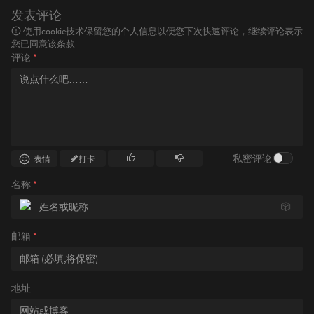
html
.night
.ai-header
发表评论
.theme-dark
.ai-header
 {

使用cookie技术保留您的个人信息以便您下次快速评论，继续评论表示
color
: 
#7c89f1
!important
;

您已同意该条款
}

评论
*
[data-night=
"night"
]
.ai-cursor
.dark-mode
.ai-cursor
body
.dark
.ai-cursor
body
.night
.ai-cursor
.night
.ai-cursor
.night-mode
.ai-cursor
html
.night
.ai-cursor
私密评论
表情
打卡
.theme-dark
.ai-cursor
 {

background-color
: 
#7c89f1
;

名称
*
}

🎲
[data-night=
"night"
]
.ai-footer
.dark-mode
.ai-footer
body
.dark
.ai-footer
邮箱
*
body
.night
.ai-footer
.night
.ai-footer
.night-mode
.ai-footer
html
.night
.ai-footer
地址
.theme-dark
.ai-footer
 {

color
: 
rgba
(
200
, 
200
, 
200
, 
0.6
) 
!import