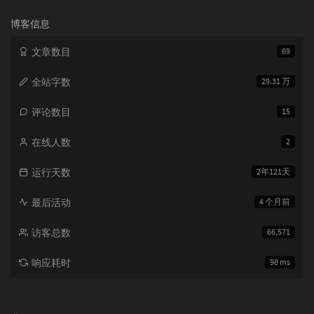
次
color
: 
rgba
(
200
, 
200
, 
200
, 
0.6
) 
!import
数:
博客信息
</
style
>
文章数目
69
<
script
>
全站字数
29.31 万
// 全局变量
let
 aiSummaryTypingTimeoutId = 
null
;

评论数目
15
let
 aiSummaryLastProcessedUrl = 
window
.l
// AI摘要主题设置函数
在线人数
2
window
.aiSummaryUser = {

setAiSummaryTheme
: 
function
(
theme
) 
{
运行天数
2年121天
const
 summaryElements = 
documen
if
 (summaryElements.length > 
0
) 
                summaryElements.forEach(
ele
最后活动
4 个月前
if
 (theme === 
'dark'
) {

                        element.classList.a
访客总数
66,571
                    } 
else
 {

                        element.classList.r
响应耗时
98 ms
                    }

                });

            }

        }

    };
