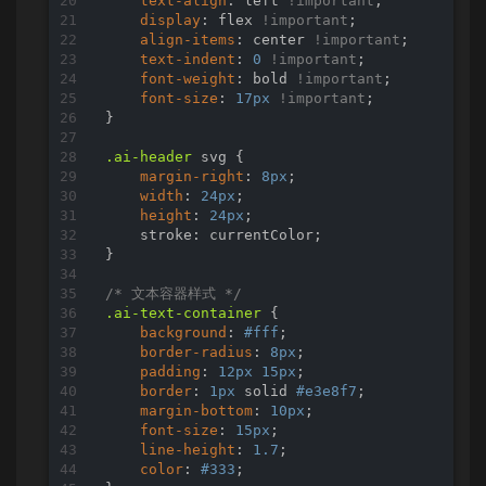
text-align
: left 
!important
;

display
: flex 
!important
;

align-items
: center 
!important
;

text-indent
: 
0
!important
;

font-weight
: bold 
!important
;

font-size
: 
17px
!important
;

}

.ai-header
 svg {

margin-right
: 
8px
;

width
: 
24px
;

height
: 
24px
;

    stroke: currentColor;

}

/* 文本容器样式 */
.ai-text-container
 {

background
: 
#fff
;

border-radius
: 
8px
;

padding
: 
12px
15px
;

border
: 
1px
 solid 
#e3e8f7
;

margin-bottom
: 
10px
;

font-size
: 
15px
;

line-height
: 
1.7
;

color
: 
#333
;
