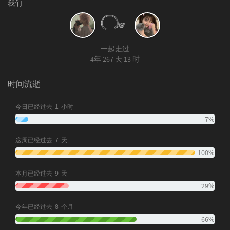
我们
// 检测并同步Handsome主题的夜间模式
function
detectAndSyncTheme
(
) 
{

// 检查常见的夜间模式标识
const
 isDarkMode = 

一起走过
document
.body.classList.contain
4年 267 天 13 时
document
.body.classList.contain
document
.documentElement.classL
document
.documentElement.getAtt
时间流逝
document
.querySelector(
'html'
).
document
.querySelector(
'[data-t
1
今日已经过去
小时
7%
// 应用对应的主题
if
 (isDarkMode) {

window
.aiSummaryUser.setAiSumma
7
这周已经过去
天
        } 
else
 {

100%
window
.aiSummaryUser.setAiSumma
        }

9
本月已经过去
天
    }

29%
// 打字机效果核心逻辑
function
executeAiSummaryTyping
(
) 
{

8
今年已经过去
个月
const
 typewriterElement = 
document
.
66%
const
 sourceTextElement = 
document
.