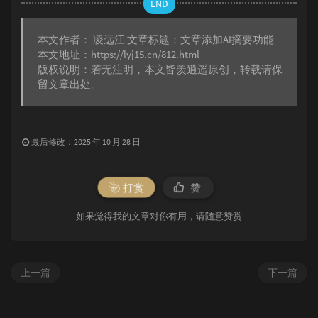
END
background
: 
#2c2c2e
;

border-color
: 
#38383a
;

color
: 
#d1d1d1
;

本文作者：
凌远江
文章标题：
文章添加AI摘要功能
box-shadow
: 
0
8px
16px
 -
4px
rgba
(
0
, 
0
, 
本文地址：
https://lyj15.cn/812.html
}

版权说明：若无注明，本文皆
羡逍遥
原创，转载请保
留文章出处。
[data-night=
"night"
]
.ai-text-container
.dark-mode
.ai-text-container
body
.dark
.ai-text-container
body
.night
.ai-text-container
.night
.ai-text-container
最后修改：2025 年 10 月 28 日
.night-mode
.ai-text-container
html
.night
.ai-text-container
.theme-dark
.ai-text-container
 {

background
: 
#333333
;

打赏
赞
border-color
: 
#4a4a4a
;

color
: 
#c8c8c8
;

如果觉得我的文章对你有用，请随意赞赏
}

[data-night=
"night"
]
.ai-header
.dark-mode
.ai-header
上一篇
下一篇
body
.dark
.ai-header
body
.night
.ai-header
.night
.ai-header
.night-mode
.ai-header