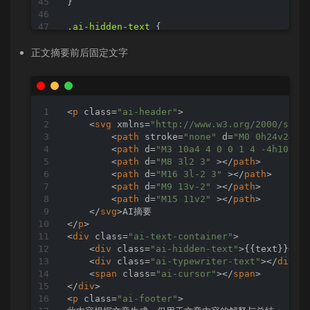
}

.ai-hidden-text
 {

display
: none;

}

正文摘要前后固定文字
.ai-typewriter-text
 {

display
: inline;

text-indent
: 
2em
;

<
p
class
=
"ai-header"
>
word-wrap
: break-word;

<
svg
xmlns
=
"http://www.w3.org/2000/svg"
white-space
: pre-wrap;

<
path
stroke
=
"none"
d
=
"M0 0h24v24H0
}

<
path
d
=
"M3 10a4 4 0 0 1 4 -4h10a4 
<
path
d
=
"M8 3l2 3"
 >
</
path
>
/* 光标样式及动画 */
<
path
d
=
"M16 3l-2 3"
 >
</
path
>
.ai-cursor
 {

<
path
d
=
"M9 13v-2"
 >
</
path
>
display
: inline-block;

<
path
d
=
"M15 11v2"
 >
</
path
>
width
: 
2px
;

</
svg
>
height
: 
1em
;

</
p
>
background-color
: 
#465CEB
;

<
div
class
=
"ai-text-container"
>
margin-left
: 
3px
;

<
div
class
=
"ai-hidden-text"
>
{{text}}
</
d
animation
: ai-blink 
0.7s
 infinite;

<
div
class
=
"ai-typewriter-text"
>
</
div
>
vertical-align
: middle;

<
span
class
=
"ai-cursor"
>
</
span
>
}

</
div
>
<
p
class
=
"ai-footer"
>
@keyframes
 ai-blink {
