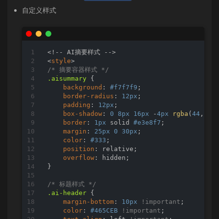
自定义样式
<
style
>
/* 摘要容器样式 */
.aisummary
 {

background
: 
#f7f7f9
;

border-radius
: 
12px
;

padding
: 
12px
;

box-shadow
: 
0
8px
16px
 -
4px
rgba
(
44
, 
45
border
: 
1px
 solid 
#e3e8f7
;

margin
: 
25px
0
30px
;

color
: 
#333
;

position
: relative;

overflow
: hidden;

}

/* 标题样式 */
.ai-header
 {

margin-bottom
: 
10px
!important
;

color
: 
#465CEB
!important
;
