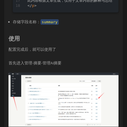
0%
, 
100%
 { 
opacity
: 
1
; }

</
p
>
50%
 { 
opacity
: 
0
; }

}

存储字段名称：
/* 页脚样式 */
summary
.ai-footer
 {

font-size
: 
13px
!important
;

color
: 
rgba
(
60
, 
60
, 
67
, 
0.65
) 
!importan
使用
font-style
: italic 
!important
;

margin-bottom
: 
0
!important
;

配置完成后，就可以使用了
padding
: 
0
5px
!important
;

text-align
: left 
!important
;

text-indent
: 
0
!important
;

首先进入管理-摘要-管理Ai摘要
margin-top
: 
10px
!important
;

}

/* 响应式调整 */
@media
 (
max-width
: 
768px
) {

.aisummary
 {

padding
: 
10px
;

margin
: 
20px
0
25px
;

    }

.ai-header
 {

font-size
: 
16px
!important
;

    }
