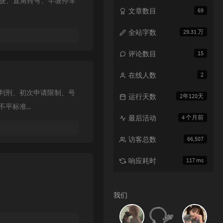
行驶、直角转弯、半坡停车
文章数目
69
全站字数
29.31 万
评论数目
15
在线人数
2
判刑、初次申请限制、号
运行天数
2年120天
标准...
最后活动
4 个月前
访客总数
66,507
响应耗时
117 ms
我们