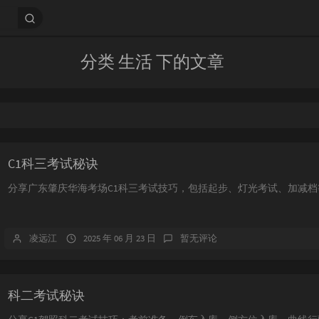
分类 生活 下的文章
C1科三考试秘诀
分享广东肇庆华海考场C1科三考试技巧，包括起步、灯光考试、加减
凌远江
2025 年 06 月 23 日
暂无评论
科二考试秘诀