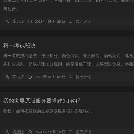
分享C1驾照科二考试技巧：考前准备、倒车入库、侧方位入库、曲线
与起步。
凌远江
2025 年 05 月 29 日
暂无评论
科一考试秘诀
科一考试技巧总结：逆行扣分、颜色口诀、速度限制、酒驾处罚、逃逸
牌扣分规则、超载超速扣分规则、能见度低车速、连续驾驶休息、路面不平
凌远江
2025 年 01 月 02 日
暂无评论
我的世界原版服务器搭建0-1教程
教程：如何搭建我的世界原版服务器并实现联机。
凌远江
2024 年 11 月 10 日
暂无评论