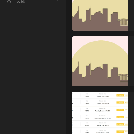
文章归档
友链
时光机
【博客】渔鸥篝火の博客
【博客】友人c
【博客】OneMuggle
【社区】handsome
【工具】冰点工具箱