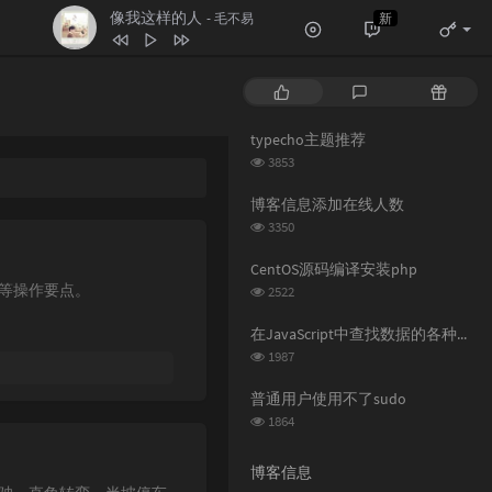
像我这样的人
新
- 毛不易
1
空空如也
任然
热
最
随
2
疑心病
任然
门
新
机
3
无人之岛
任然
文
评
文
typecho主题推荐
章
论
章
4
讲真的
浏
曾惜
3853
览
5
像我这样的人
毛不易
次
博客信息添加在线人数
数:
浏
6
纸短情长
3350
花粥
览
7
追光者
岑宁儿
次
CentOS源码编译安装php
数:
浏
档等操作要点。
2522
览
次
在JavaScript中查找数据的各种方法
数:
浏
1987
览
次
普通用户使用不了sudo
数:
浏
1864
览
次
博客信息
数: