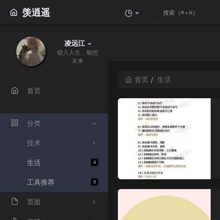
羡逍遥
凌远江
键入人生，畅想
未来
首页
生活
首页
分类
技术
生活
4
工具推荐
9
页面