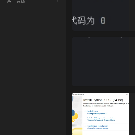
文章归档
友链
时光机
【博客】渔鸥篝火の博客
【博客】友人c
【博客】OneMuggle
【社区】handsome
【工具】冰点工具箱