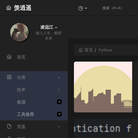
羡逍遥
凌远江
键入人生，畅想
未来
首页
Python
首页
分类
技术
生活
4
工具推荐
9
页面