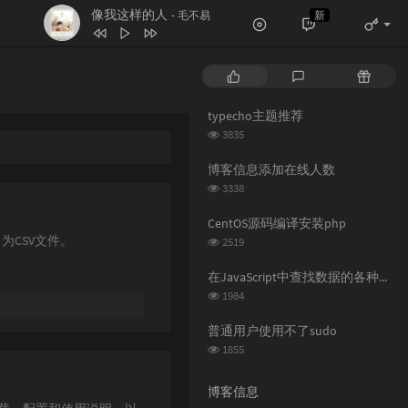
像我这样的人
新
- 毛不易
1
空空如也
任然
热
最
随
2
疑心病
任然
门
新
机
3
无人之岛
任然
文
评
文
typecho主题推荐
章
论
章
4
讲真的
浏
曾惜
3835
览
5
像我这样的人
毛不易
次
博客信息添加在线人数
数:
浏
6
纸短情长
3338
花粥
览
7
追光者
岑宁儿
次
CentOS源码编译安装php
数:
浏
为CSV文件。
2519
览
次
在JavaScript中查找数据的各种方法
数:
浏
1984
览
次
普通用户使用不了sudo
数:
浏
1855
览
次
博客信息
数: