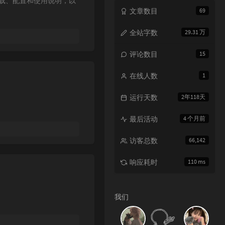
下载、配置和使用说明，以
文章数目
69
全站字数
29.31 万
评论数目
15
在线人数
1
运行天数
2年118天
最后活动
4 个月前
访客总数
66,142
响应耗时
110 ms
我们