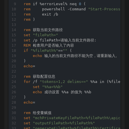
rem
 if %errorLevel% neq 
0
rem
     powershell -Command 
"Start-Process cm
rem
rem
 )

rem
set
"filePath="
set
REM
if
"%filePath%"
==
""
 (

echo
 输入的当前文件路径不能为空，请重新输入。

echo
=

rem
for
 /f 
"tokens=1,2 delims=="
 %%a in (%filePat
set
"%%a=%%b"
echo
 成功设置 %%a 的值为 %%b

echo
=

rem
set
"mchPrivateKeyFilePath=%filePath%\apiclie
set
"outputFilePath=%filePath%"
set
"generateFilePath=%filePath%\CertificateD