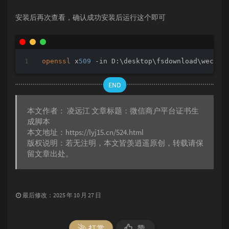
) 
else
 (

echo
 证书生成失败

安装后再次查看，确认成功安装后运行这个即可
rem
 type %tempResultFile%

REM
 清理临时文件

rem
 del 
"%tempResultFile%"
 >nul 
2
>&
1
openssl
 x
509
 -in D:\desktop\fsdownload\wechat
set
"msg=证书生成失败"
)

END
explorer
 %outputFilePath%

本文作者：
凌远江
文章标题：
微信商户平台证书生
成脚本
mshta
 vbscript:msgbox(
"%msg%"
,
10000
,
"脚本结束提
本文地址：
https://lyj15.cn/524.html
版权说明：若无注明，本文皆
羡逍遥
原创，转载请保
留文章出处。
最后修改：2025 年 10 月 27 日
打赏
赞