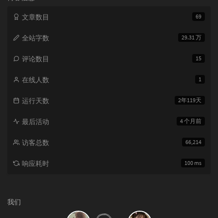
文章数目
69
全站字数
29.31 万
评论数目
15
在线人数
1
运行天数
2年119天
最后活动
4 个月前
访客总数
66,214
响应耗时
100 ms
我们