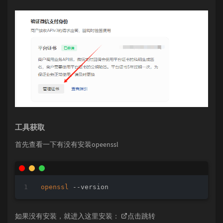
echo
echo
echo
echo
 生成工具路径:%generateFilePath%

set
 /p aaa=---------------------------直接Ente
REM
rem
 set 
"tempResultFile=D:\cert_download_resu
java
 -jar 
"%generateFilePath%"
 -k 
"%apiV3key%
dir
 /b 
"%outputFilePath%\wechatpay_*"
 >nul 
2
>
if
 %errorlevel% equ 
0
 (

echo
 证书生成成功

工具获取
REM
 清理临时文件

首先查看一下有没有安装opeenssl
rem
 del 
"%tempResultFile%"
 >nul 
2
>&
1
set
"msg=证书生成成功"
openssl
 --version
for
 /f 
"delims="
 %%i in ('dir /b 
"%output
REM
 输出完整文件路径

echo
 证书路径为：%outputFilePath%%targetD
    )

如果没有安装，就进入这里安装：
点击跳转