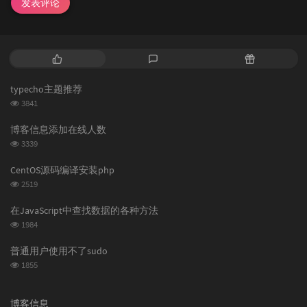
发表评论
热
最
随
门
新
机
文
评
文
typecho主题推荐
章
论
章
浏
3841
览
次
博客信息添加在线人数
数:
浏
3339
览
次
CentOS源码编译安装php
数:
浏
2519
览
次
在JavaScript中查找数据的各种方法
数:
浏
1984
览
次
普通用户使用不了sudo
数:
浏
1855
览
次
数:
博客信息