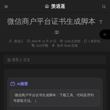
羡逍遥
微信商户平台证书生成脚本
博
发
凌远江
2024 年 12 月 27 日
1144 次浏览
1 条评论
主：
布
分
3215字数
技术
Shell
后端
时
类：
间：
首页
正文
AI摘要
  微信商户平台证书生成脚本：下载工具、代码及序列
号获取方法。