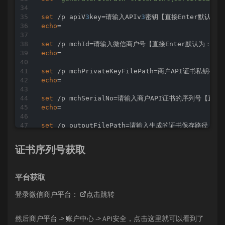
set
 /p apiV
3
key=请输入APIv
3
密钥【直接Enter默认为：%
echo
=

set
echo
=

set
echo
=

set
echo
=

set
echo
=

证书序列号获取
set
echo
=

平台获取
rem
del
"%outputFilePath%\wechatpay_*"
 >nul 
2
>&
1
登录微信商户平台：
点击跳转
del
"%outputFilePath%\null"
 >nul 
2
>&
1
echo
 APIv
3
密钥:%apiV
3
然后商户平台 -> 账户中心 -> API安全，点击这里就可以看到了
echo