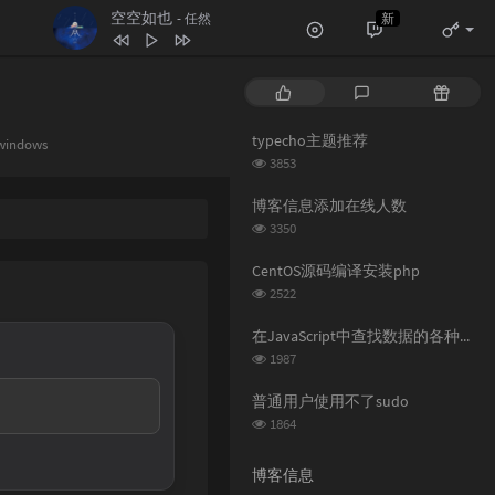
空空如也
新
- 任然
1
空空如也
任然
热
最
随
2
疑心病
任然
门
新
机
文
评
文
typecho主题推荐
windows
3
无人之岛
任然
章
论
章
浏
3853
4
讲真的
曾惜
览
次
博客信息添加在线人数
5
像我这样的人
毛不易
数:
浏
3350
览
6
纸短情长
花粥
次
CentOS源码编译安装php
7
追光者
岑宁儿
数:
浏
2522
览
次
在JavaScript中查找数据的各种方法
数:
浏
1987
览
次
普通用户使用不了sudo
数:
浏
1864
览
次
博客信息
数: