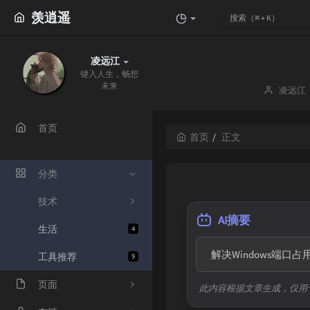
羡逍遥
凌远江
键入人生，畅想
未来
博
凌远江
主：
首页
首页
正文
分类
技术
AI摘要
生活
4
  解决Windows
工具推荐
9
页面
此内容根据文章生成，仅用