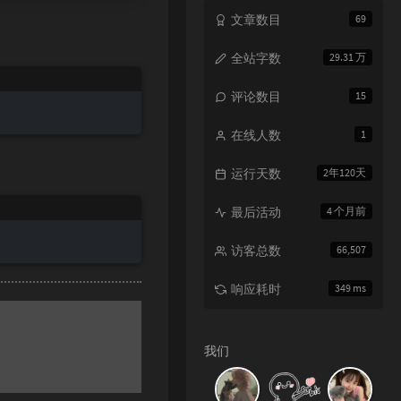
文章数目
69
全站字数
29.31 万
评论数目
15
在线人数
1
运行天数
2年120天
最后活动
4 个月前
访客总数
66,507
响应耗时
349 ms
我们