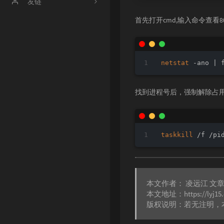
文章归档
友链
首先打开cmd,输入命令查看8
时光机
【博客】渔鸥篝火の博客
【博客】友人c
【博客】OneMuggle
netstat
 -ano | 
【社区】handsome
找到进程号后，强制解除占
【工具】冰点工具箱
taskkill
 /f /p
本文作者：
凌远江
文
本文地址：
https://lyj15
版权说明：若无注明，