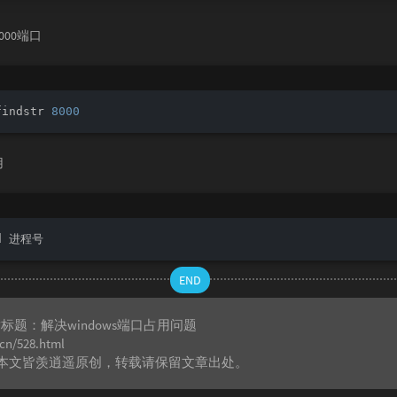
000端口
findstr 
8000
用
id 进程号
END
章标题：
解决windows端口占用问题
.cn/528.html
本文皆
羡逍遥
原创，转载请保留文章出处。