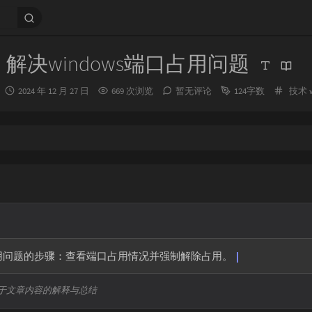
解决windows端口占用问题
发
分
2024 年 12 月 27 日
669 次浏览
暂无评论
124字数
技术
布
类：
时
间：
端口占用问题的步骤：查看端口占用情况并强制解除占用。
于文章内容的解释与总结