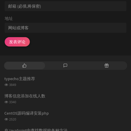
地址
发表评论
热
最
随
门
新
机
文
评
文
typecho主题推荐
章
论
章
浏
3849
览
次
博客信息添加在线人数
数:
浏
3340
览
次
CentOS源码编译安装php
数:
浏
2520
览
次
在JavaScript中查找数据的各种方法