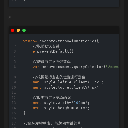
js
window
.oncontextmenu=function(e){

    //取消默认右键

e
.preventDefault();

    //获取自定义右键菜单

var
 menu=document.querySelector(
"#menu"
);

    //根据鼠标点击的位置进行定位

menu
.style.left=e.clientX+'px';

menu
.style.top=e.clientY+'px';

    //改变自定义菜单的宽

menu
.style.width='
100
px';

menu
.style.height='auto';

}
