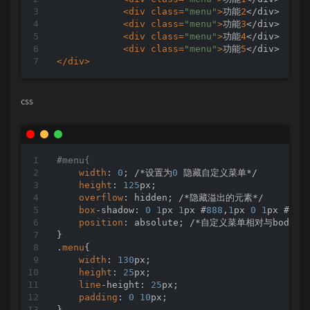
<div class=
"menu"
>
功能
2
</div>

<div class=
"menu"
>
功能
3
</div>

<div class=
"menu"
>
功能
4
</div>

<div class=
"menu"
>
功能
5
</div>
css
#menu{
width
: 
0
; /*设置为
0
 隐藏自定义菜单*/

height
: 
125
px;

overflow
: hidden; /*隐藏溢出的元素*/

box
-shadow: 
0
1
px 
1
px #
888
,
1
px 
0
1
px #ccc;
position
: absolute; /*自定义菜单相对与body元
}

.
menu
{

width
: 
130
px;

height
: 
25
px;

line
-height: 
25
px;

padding
: 
0
10
px;

}