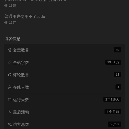
数:
浏
1985
览
次
普通用户使用不了sudo
数:
浏
1857
览
次
数:
博客信息
文章数目
69
全站字数
29.31 万
评论数目
15
在线人数
1
运行天数
2年119天
最后活动
4 个月前
访客总数
66,292