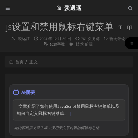
羡逍遥
js设置和禁用鼠标右键菜单
博
发
凌远江
2024 年 12 月 30 日
761 次浏览
暂无评论
主：
布
分
1029字数
技术
前端
时
类：
间：
首页
正文
AI摘要
  文章介绍了如何使用JavaScript禁用鼠标右键菜单以及
如何自定义鼠标右键菜单。
此内容根据文章生成，仅用于文章内容的解释与总结