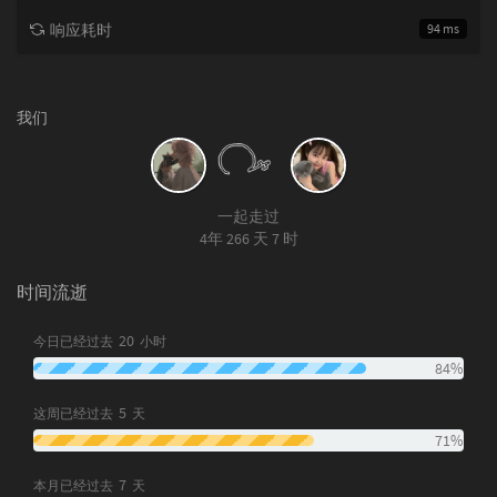
响应耗时
94 ms
我们
一起走过
4年 266 天 7 时
时间流逝
20
今日已经过去
小时
84%
5
这周已经过去
天
71%
7
本月已经过去
天