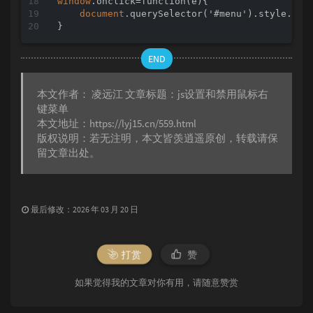
window
.onclick=function(e){

document
.querySelector('#menu').style.hei
}
END
本文作者：
凌远江
文章标题：
js设置和禁用鼠标右
键菜单
本文地址：
https://lyj15.cn/559.html
版权说明：若无注明，本文皆
羡逍遥
原创，转载请保
留文章出处。
最后修改：2026 年 03 月 20 日
打赏
赞
如果觉得我的文章对你有用，请随意赞赏