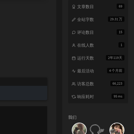
文章数目
69
全站字数
29.31 万
评论数目
15
在线人数
1
运行天数
2年119天
最后活动
4 个月前
访客总数
66,223
响应耗时
95 ms
我们