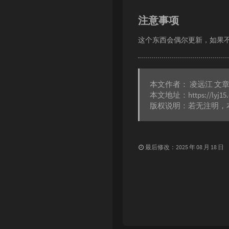
注意事项
这个东西会偶尔更新，如果
本文作者：
凌远江
文
本文地址：
https://lyj15
版权说明：若无注明，
最后修改：2025 年 08 月 18 日