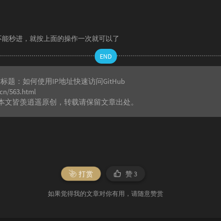
不能秒进，就按上面的操作一次就可以了
END
章标题：
如何使用IP地址快速访问GitHub
.cn/563.html
本文皆
羡逍遥
原创，转载请保留文章出处。
打赏
赞
3
如果觉得我的文章对你有用，请随意赞赏