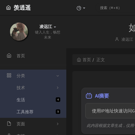
羡逍遥
凌远江
键入人生，畅想
未来
博
凌远江
主：
首页
首页
正文
分类
技术
AI摘要
生活
4
  使用IP地址快速访问
工具推荐
9
页面
此内容根据文章生成，仅用