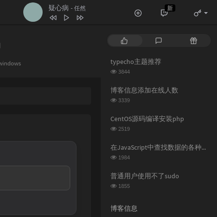
疑心病
新
- 任然
1
空空如也
任然
热
最
随
2
疑心病
任然
门
新
机
3
无人之岛
任然
文
评
文
typecho主题推荐
windows
章
论
章
4
讲真的
浏
曾惜
3844
览
5
像我这样的人
毛不易
次
博客信息添加在线人数
数:
浏
6
纸短情长
3339
花粥
览
7
追光者
岑宁儿
次
CentOS源码编译安装php
数:
浏
2519
览
次
在JavaScript中查找数据的各种方法
数:
浏
1984
览
次
普通用户使用不了sudo
数:
浏
1855
览
次
博客信息
数: