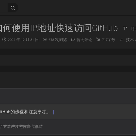
如何使用IP地址快速访问GitHub
发
分
2024 年 12 月 31 日
678 次浏览
暂无评论
717字数
技术
布
类：
时
间：
GitHub的步骤和注意事项。
于文章内容的解释与总结