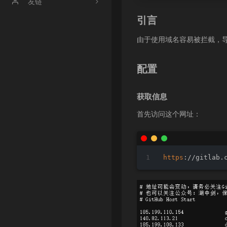
文章归档
友链
引言
时光机
【博客】渔鸥篝火の博客
由于使用域名容易被拦截，导
【博客】友人c
【博客】OneMuggle
配置
【社区】handsome
获取信息
【工具】冰点工具箱
首先访问这个网址：
https
://gitlab.