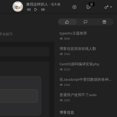
像我这样的人
新
- 毛不易
1
空空如也
任然
热
最
随
2
疑心病
任然
门
新
机
3
无人之岛
任然
文
评
文
typecho主题推荐
平台技巧
章
论
章
4
讲真的
浏
曾惜
3846
览
5
像我这样的人
毛不易
次
博客信息添加在线人数
数:
浏
6
纸短情长
3340
花粥
览
7
追光者
岑宁儿
次
CentOS源码编译安装php
数:
浏
2519
览
次
在JavaScript中查找数据的各种方法
数:
浏
1984
览
次
普通用户使用不了sudo
数:
浏
1855
览
次
博客信息
数: