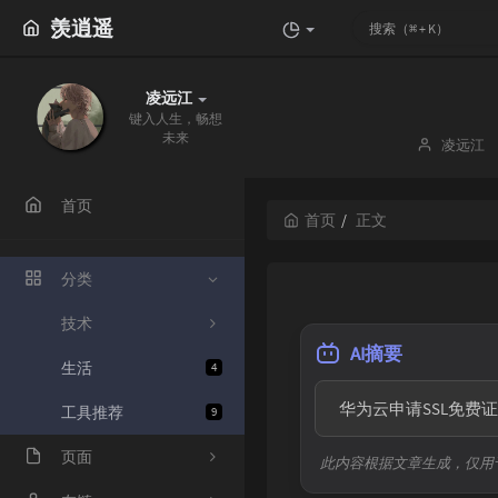
羡逍遥
凌远江
键入人生，畅想
未来
博
凌远江
主：
首页
首页
正文
分类
技术
AI摘要
生活
4
  华为云申请SSL免
工具推荐
9
页面
此内容根据文章生成，仅用