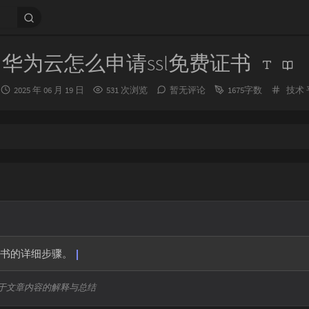
华为云怎么申请ssl免费证书
发
分
2025 年 06 月 19 日
531 次浏览
暂无评论
1675字数
技术
布
类：
时
间：
费证书的详细步骤。
于文章内容的解释与总结