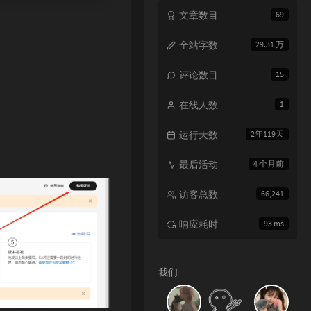
文章数目
69
全站字数
29.31 万
评论数目
15
在线人数
1
运行天数
2年119天
最后活动
4 个月前
访客总数
66,241
响应耗时
93 ms
我们