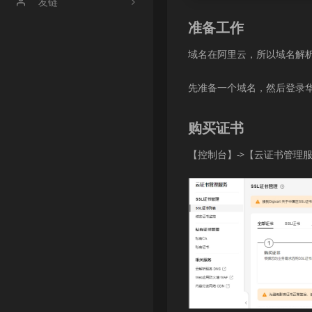
文章归档
友链
准备工作
时光机
【博客】渔鸥篝火の博客
域名在阿里云，所以域名解
【博客】友人c
【博客】OneMuggle
先准备一个域名，然后登录
【社区】handsome
购买证书
【工具】冰点工具箱
【控制台】->【云证书管理服