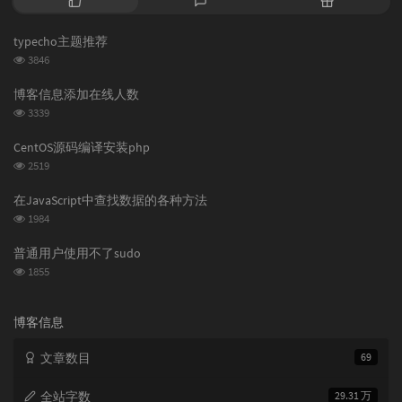
门
新
机
文
评
文
typecho主题推荐
章
论
章
浏
3846
览
次
博客信息添加在线人数
数:
浏
3339
览
次
CentOS源码编译安装php
数:
浏
2519
览
次
在JavaScript中查找数据的各种方法
数:
浏
1984
览
次
普通用户使用不了sudo
数:
浏
1855
览
次
数:
博客信息
文章数目
69
全站字数
29.31 万