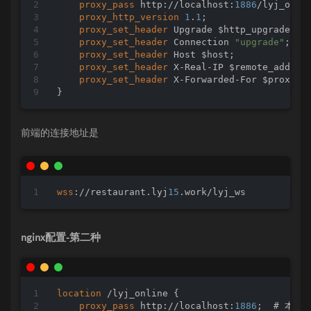
proxy_pass
 http://localhost:
1886
/lyj_onl
proxy_http_version
1
.
1
;

proxy_set_header
 Upgrade $http_upgrade;

proxy_set_header
 Connection 
"upgrade"
;

proxy_set_header
 Host $host;

proxy_set_header
 X-Real-IP $remote_addr;

proxy_set_header
 X-Forwarded-For $proxy_ad
}
前端的连接地址是
wss
://restaurant.lyj
15
.work/lyj_ws
nginx配置-第二种
location
 /lyj_online {

proxy_pass
 http://localhost:
1886
;  # 本地