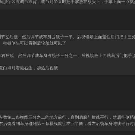
面那个装置调节靠背，调节到坐直时把手掌放在额头上，手掌上面一点就
调节左后镜，然后调节成车身占镜子一半、后视镜最上面盖住后门把手三
、稍微侧头可以看到后轮胎就可以了
节右后镜，然后调节成车身占镜子三分之一、后视镜最上面贴着后门把手
置白点对着最右边，加热后视镜
左数第二条横线三分之二的地方前行，直到肩膀与横线平行，然后挂倒档
右后镜看到车身碰到第三条横线就往左回半圈，看左后镜车身与线平行时