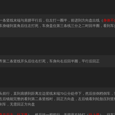
一条竖线末端与肩膀平行后，往左打一圈半，前进到方向盘出线（
身体不
车身碰到直角后往左打死，车身盖住第三条线三分之二时回半圈，看到车
齐第二条竖线开头后往右打死，车身向右后回半圈，平行后回正
头前行，直到肩膀到距离左边竖线末端70公分处停下，然后挂倒档倒车，
左后镜能完整的看到第二条竖线时，回正方向盘，左后镜看到轮胎压到竖
刹车，无需回正方向盘
盘左后方，往下拨
），然后挂一档前行，关闭开右转灯（
往上拨
），待车