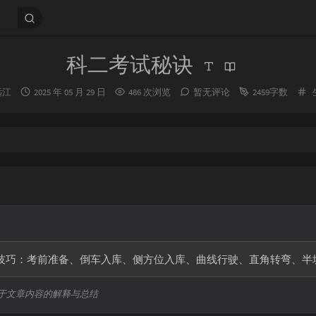
科二考试秘诀
发
远江
2025 年 05 月 29 日
486 次浏览
暂无评论
2459字数
布
时
间：
考试技巧：考前准备、倒车入库、侧方位入库、曲线行驶、直角转弯、
于文章内容的解释与总结