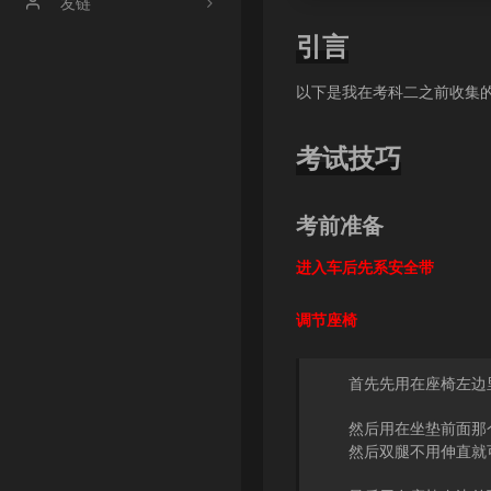
文章归档
友链
引言
时光机
【博客】渔鸥篝火の博客
【博客】友人c
以下是我在考科二之前收集的
【博客】OneMuggle
考试技巧
【社区】handsome
考前准备
【工具】冰点工具箱
进入车后先系安全带
调节座椅
首先先用在座椅左边里
然后用在坐垫前面那
然后双腿不用伸直就