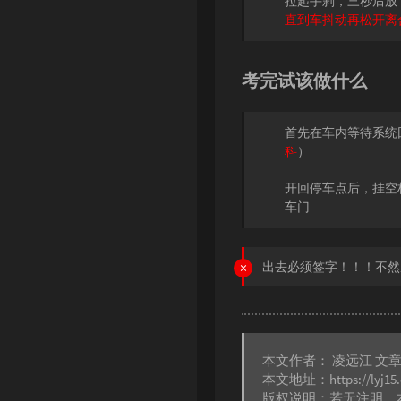
拉起手刹，三秒后放
直到车抖动再松开离
考完试该做什么
首先在车内等待系统
科
）
开回停车点后，挂空
车门
出去必须签字！！！不然
本文作者：
凌远江
文
本文地址：
https://lyj15
版权说明：若无注明，