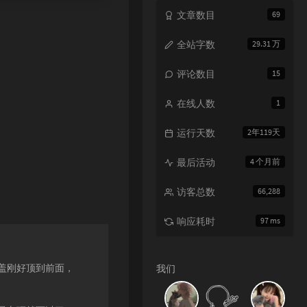
文章数目
69
全站字数
29.31 万
评论数目
15
在线人数
1
运行天数
2年119天
最后活动
4 个月前
访客总数
66,288
响应耗时
97 ms
盖刚好顶到前面，
我们