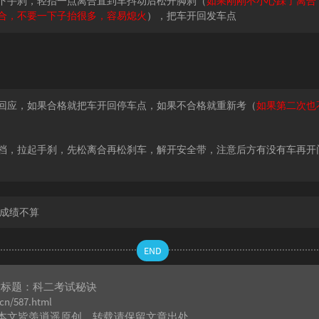
下手刹，轻抬一点离合直到车抖动后松开脚刹（
如果刚刚不小心踩了离合
合，不要一下子抬很多，容易熄火
），把车开回发车点
回应，如果合格就把车开回停车点，如果不合格就重新考（
如果第二次也
档，拉起手刹，先松离合再松刹车，解开安全带，注意后方有没有车再开
成绩不算
END
章标题：
科二考试秘诀
.cn/587.html
本文皆
羡逍遥
原创，转载请保留文章出处。