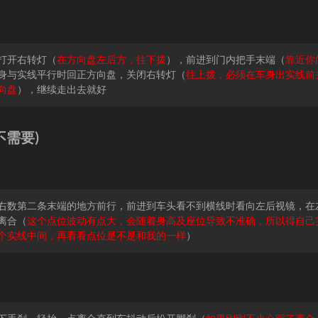
打开右转灯（
在方向盘左后方，往下拨
），前进到门内把手末端（
靠近你
身与实线平行时回正方向盘，关闭右转灯（
往上拨，必须在车身出实线前
向盘
），继续走出去就好
不需要)
右数第二条末端的地方前行，前进到车头看不到横线时看向左后视镜，在
离合（
这个点位波动有点大，会随着身高及座位导致不准确，所以得自己
个实线中间，再看看点位是不是和我的一样
）