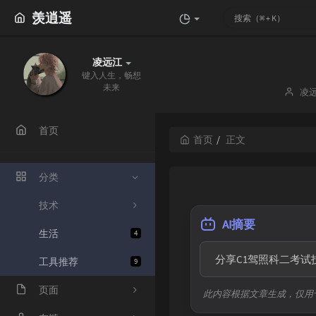
羡逍遥
凌远江
键入人生，畅想
未来
博
凌
主：
首页
首页
正文
分类
技术
AI摘要
生活
4
  分享C1驾照科二
工具推荐
9
页面
此内容根据文章生成，仅用