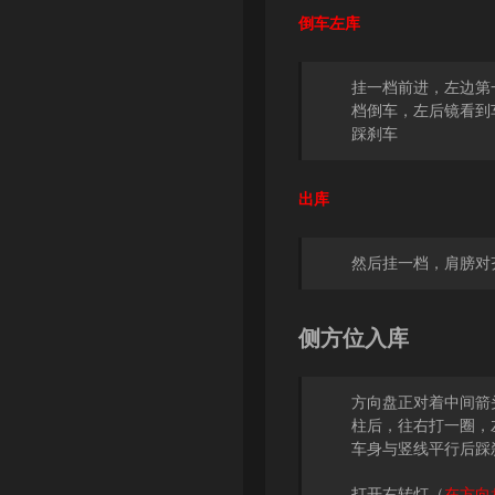
倒车左库
挂一档前进，左边第
档倒车，左后镜看到
踩刹车
出库
然后挂一档，肩膀对
侧方位入库
方向盘正对着中间箭
柱后，往右打一圈，
车身与竖线平行后踩
打开右转灯（
在方向