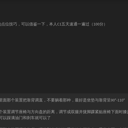
点位技巧，可以借鉴一下，本人C1五天速通一遍过（100分）
面那个装置把靠背调直，不要躺着那种，最好是坐垫与靠背呈90°-110°
个装置调节座椅与方向盘的距离，调节成双腿并拢脚踝紧贴座椅下面时膝
可以踩满油门和刹车就可以了