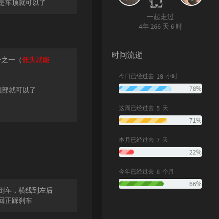
是车顶就可以了
一起走过
4年 266 天 6 时
时间流逝
分之一（
低头就能
18
今日已经过去
小时
78%
顶部就可以了
5
这周已经过去
天
71%
7
本月已经过去
天
22%
8
今年已经过去
个月
66%
倒车，横线到左后
回正踩刹车