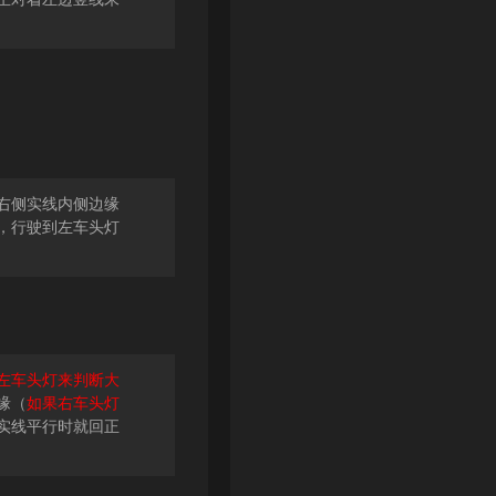
右侧实线内侧边缘
，行驶到左车头灯
左车头灯来判断大
缘（
如果右车头灯
实线平行时就回正