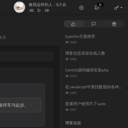
像我这样的人
新
- 毛不易
1
空空如也
任然
热
最
随
2
疑心病
任然
门
新
机
3
无人之岛
任然
文
评
文
typecho主题推荐
分
生活
章
论
章
4
讲真的
浏
曾惜
类：
3849
览
5
像我这样的人
毛不易
次
博客信息添加在线人数
数:
浏
6
纸短情长
3340
花粥
览
7
追光者
岑宁儿
次
CentOS源码编译安装php
数:
浏
2520
览
次
在JavaScript中查找数据的各种方法
数:
浏
1985
览
次
普通用户使用不了sudo
半坡停车与起步。
数:
浏
1857
览
次
博客信息
数: