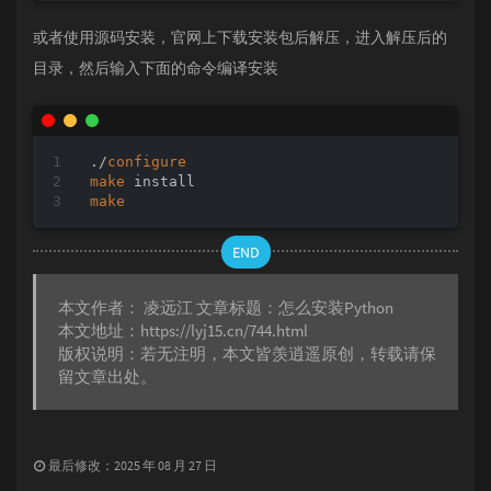
或者使用源码安装，官网上下载安装包后解压，进入解压后的
目录，然后输入下面的命令编译安装
./
configure
make
make
END
本文作者：
凌远江
文章标题：
怎么安装Python
本文地址：
https://lyj15.cn/744.html
版权说明：若无注明，本文皆
羡逍遥
原创，转载请保
留文章出处。
最后修改：2025 年 08 月 27 日