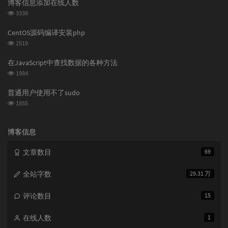
博客信息添加在线人数
数:
浏
3339
览
次
CentOS源码编译安装php
数:
浏
2519
览
次
在JavaScript中查找数据的各种方法
数:
浏
1984
览
次
普通用户使用不了sudo
数:
浏
1855
览
次
数:
博客信息
文章数目
69
全站字数
29.31 万
评论数目
15
在线人数
1