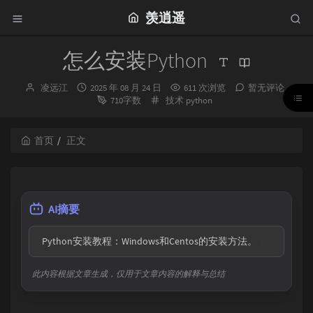
羡逍遥
怎么安装Python
博
发
凌远江
2025 年 08 月 24 日
611 次浏览
暂无评论
主：
布
分
710字数
技术
python
时
类：
间：
首页
正文
AI摘要
  Python安装教程：Windows和Centos的安装方法。
此内容根据文章生成，仅用于文章内容的解释与总结