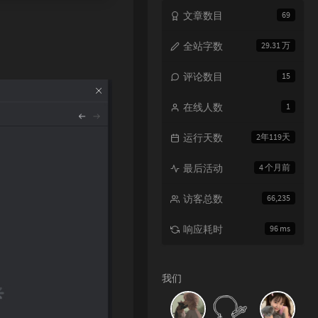
文章数目
69
全站字数
29.31 万
评论数目
15
在线人数
1
运行天数
2年119天
最后活动
4 个月前
访客总数
66,235
响应耗时
96 ms
我们