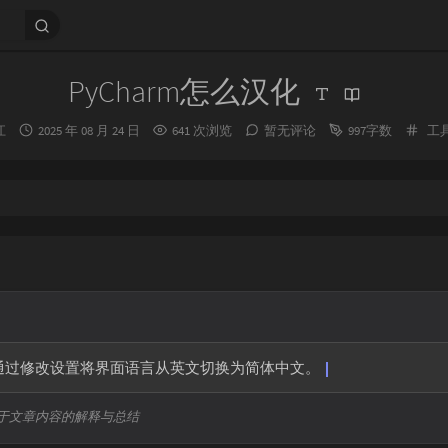
PyCharm怎么汉化
发
分
江
2025 年 08 月 24 日
641 次浏览
暂无评论
997字数
工
布
类
时
间：
教程：通过修改设置将界面语言从英文切换为简体中文。
于文章内容的解释与总结