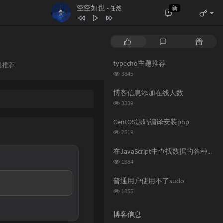
空空如也
新
- 任然
热
最
随
门
新
机
文
评
文
typecho主题推荐
具推荐
章
论
章
浏
：
3845
览
次
博客信息添加在线人数
数:
浏
3339
览
次
CentOS源码编译安装php
数:
浏
2519
览
次
在JavaScript中查找数据的各种方法
数:
浏
1984
览
次
普通用户使用不了sudo
数:
浏
1855
览
次
博客信息
数: