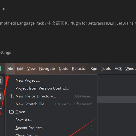
arm
implified) Language Pack / 中文语言包 Plugin for JetBrains IDEs | JetBrains 
ings