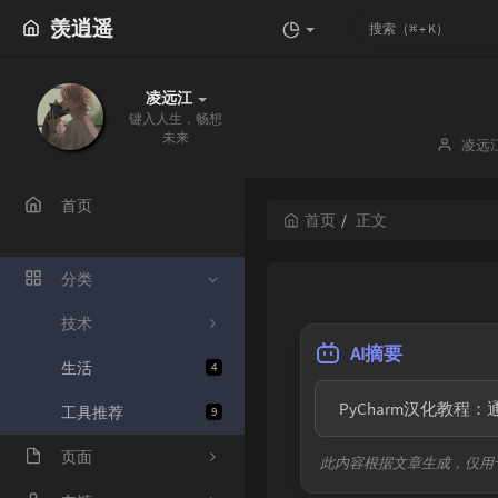
羡逍遥
凌远江
键入人生，畅想
未来
博
凌远
主：
首页
首页
正文
分类
技术
AI摘要
生活
4
  PyCharm汉化
工具推荐
9
页面
此内容根据文章生成，仅用