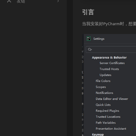
文章归档
友链
引言
时光机
【博客】渔鸥篝火の博客
当我安装好PyCharm时
【博客】友人c
【博客】OneMuggle
【社区】handsome
【工具】冰点工具箱